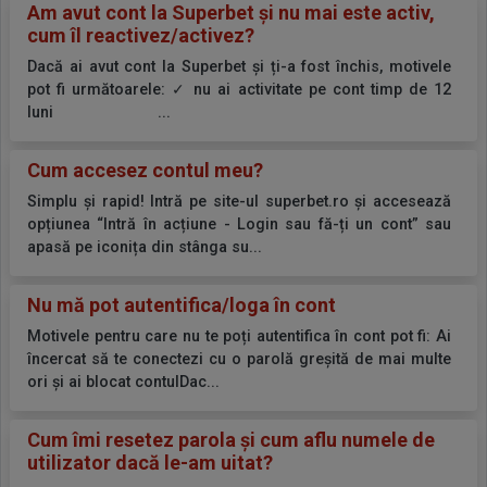
Am avut cont la Superbet și nu mai este activ,
cum îl reactivez/activez?
Dacă ai avut cont la Superbet și ți-a fost închis, motivele
pot fi următoarele: ✓ nu ai activitate pe cont timp de 12
luni ...
Cum accesez contul meu?
Simplu și rapid! Intră pe site-ul superbet.ro și accesează
opțiunea “Intră în acțiune - Login sau fă-ți un cont” sau
apasă pe iconița din stânga su...
Nu mă pot autentifica/loga în cont
Motivele pentru care nu te poți autentifica în cont pot fi: Ai
încercat să te conectezi cu o parolă greșită de mai multe
ori și ai blocat contulDac...
Cum îmi resetez parola și cum aflu numele de
utilizator dacă le-am uitat?