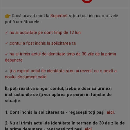
Dacă ai avut cont la
Superbet
și ți-a fost închis, motivele
pot fi următoarele:
✓
nu ai activitate pe cont timp de 12 luni
✓
contul a fost închis la solicitarea ta
✓ nu ai trimis actul de identitate timp de 30 zile de la prima
depunere
✓
ți-a expirat actul de identitate și nu ai revenit cu o poză a
noului document valid
Îți poți reactiva singur contul, trebuie doar să urmezi
instrucțiunile ce îți vor apărea pe ecran în funcție de
situație:
1. Cont închis la solicitarea ta - regăsești toți pașii
aici.
2. Nu ai trimis actul de identitate în termen de 30 de zile de
la prima depunere
-
regăsești toți pașii
aici.