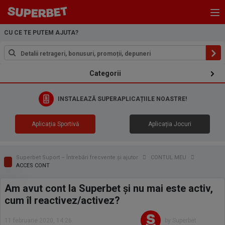
CU CE TE PUTEM AJUTA?
Categorii
INSTALEAZĂ SUPERAPLICAȚIILE NOASTRE!
Aplicația Sportivă
Aplicația Jocuri
Superbet Suport – Întrebări frecvente și ajutor
CONTUL MEU
ACCES CONT
Am avut cont la Superbet și nu mai este activ,
cum îl reactivez/activez?
11 februarie 2020, 14:26
by Superbet