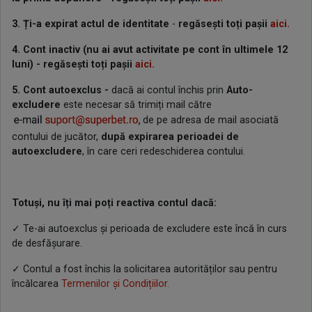
3. Ți-a expirat actul de identitate
-
regăsești toți pașii
aici.
4. Cont inactiv (nu ai avut activitate pe cont în ultimele 12
luni) - regăsești toți pașii
aici.
5. Cont autoexclus
-
dacă ai contul închis prin
Auto-
excludere
este necesar să trimiți mail către
de pe adresa de mail asociată
contului de jucător,
după expirarea perioadei de
autoexcludere
, în care ceri redeschiderea contului.
Totuși, nu îți mai poți reactiva contul dacă:
✓ Te-ai autoexclus și perioada de excludere este încă în curs
de desfășurare.
✓ Contul a fost închis la solicitarea autorităților sau pentru
încălcarea
Termenilor și Condițiilor.