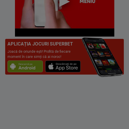
APLICAȚIA JOCURI SUPERBET
Joacă de oriunde ești! Profită de fiecare
moment în care simți că ai noroc!