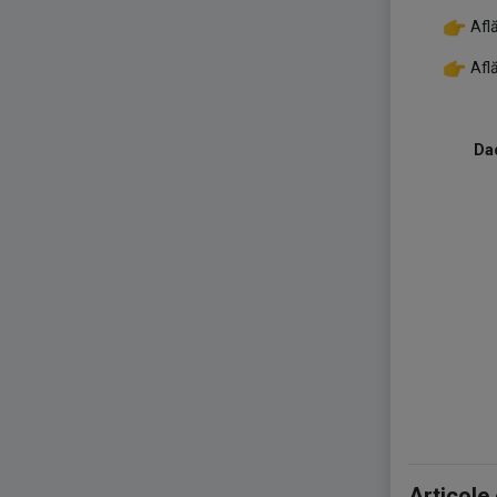
Afl
Află
Da
Articole