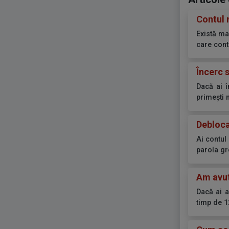
Contul 
Există ma
care contu
Încerc 
Dacă ai î
primești m
Debloca
Ai contul
parola gre
Am avut
Dacă ai a
timp 