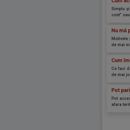
Cum ac
Simplu și
cont” sau
Nu mă p
Motivele 
de mai mul
Cum îmi
Ce faci d
de mai jo
Pot par
Pot acces
afara teri