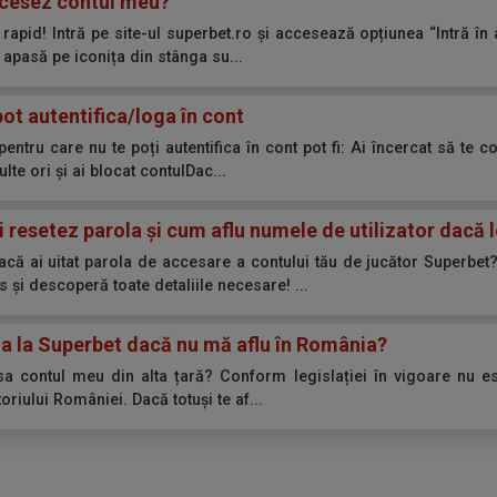
cesez contul meu?
 rapid! Intră pe site-ul superbet.ro și accesează opțiunea “Intră în 
 apasă pe iconița din stânga su...
ot autentifica/loga în cont
pentru care nu te poți autentifica în cont pot fi: Ai încercat să te 
te ori și ai blocat contulDac...
 resetez parola și cum aflu numele de utilizator dacă 
acă ai uitat parola de accesare a contului tău de jucător Superbe
s și descoperă toate detaliile necesare! ...
ia la Superbet dacă nu mă aflu în România?
a contul meu din alta țară? Conform legislației în vigoare nu e
toriului României. Dacă totuși te af...