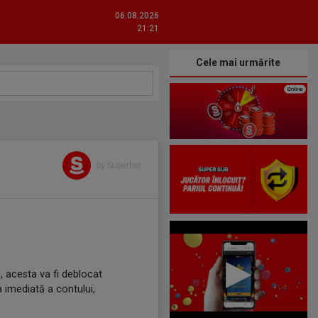
06.08.2026
21:21
Cele mai urmărite
by Superbet
e, acesta va fi deblocat
 imediată a contului,