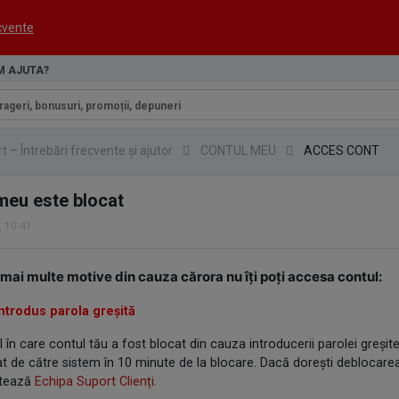
ecvente
M AJUTA?
 – Întrebări frecvente și ajutor
CONTUL MEU
ACCES CONT
meu este blocat
, 10:41
 mai multe motive din cauza cărora nu îți poți accesa contul:
introdus parola greșită
l în care contul tău a fost blocat din cauza introducerii parolei greșit
 de către sistem în 10 minute de la blocare. Dacă dorești deblocarea
tează
Echipa Suport Clienți.