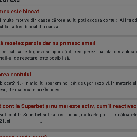
meu este blocat
i multe motive din cauza cărora nu îți poți accesa contul: Ai introd
l tău a fost blocat din cauza ...
să resetez parola dar nu primesc email
ncercat să te loghezi și apoi să îți recuperezi parola din aplica
ail-ul de resetare, este posibil să...
rea contului
 blocat? Nu-i nimic, îți spunem noi cât de ușor rezolvi, în material
șit, de mai multe ori?În acest...
 cont la Superbet și nu mai este activ, cum îl reactive
vut cont la Superbet și ți-a fost închis, motivele pot fi următoarele
de 12 luni ...