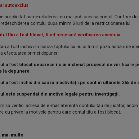
ai autoexclus
e ai solicitat autoexcluderea, nu mai poți accesa contul. Conform legis
a redeschiderea contului după minim 6 luni de la restricționarea lui.
ul tău a fost blocat, fiind necesară verificarea acestuia
tău a fost închis din cauza faptului că nu ai trimis poza actului de id
 la efectuarea primei depuneri.
ul a fost blocat deoarece nu ai încheiat procesul de verificare 
te la depunere.
l a fost închis din cauza inactivității pe cont în ultimele 365 de z
ul este suspendat din motive legale pentru investigații.
m să verifici adresa de e-mail aferentă contului tău de jucător, acolo 
e cu privire la motivele pentru care contul tău a fost blocat.
flă mai multe