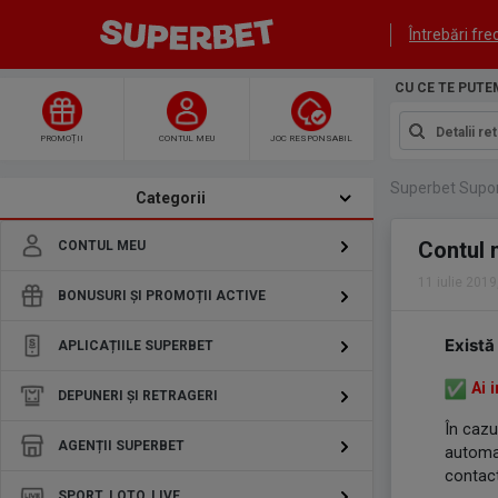
Întrebări fr
CU CE TE PUTE
PROMOȚII
CONTUL MEU
JOC RESPONSABIL
Superbet Suport
Categorii
Contul 
CONTUL MEU
11 iulie 2019
BONUSURI ȘI PROMOȚII ACTIVE
Există
APLICAȚIILE SUPERBET
Ai 
DEPUNERI ȘI RETRAGERI
În cazu
AGENȚII SUPERBET
automat
contac
SPORT, LOTO, LIVE