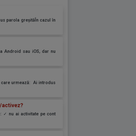
us parola greșităÎn cazul în
ția Android sau iOS, dar nu
ul care urmează: Ai introdus
z/activez?
: ✓ nu ai activitate pe cont