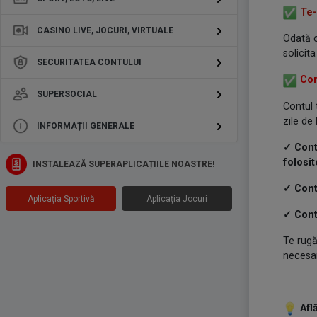
Te-
CASINO LIVE, JOCURI, VIRTUALE
Odată c
solicit
SECURITATEA CONTULUI
Cont
SUPERSOCIAL
Contul 
zile de
INFORMAȚII GENERALE
✓ Cont
folosi
INSTALEAZĂ SUPERAPLICAȚIILE NOASTRE!
✓ Contu
Aplicația Sportivă
Aplicația Jocuri
✓ Cont
Te rugă
necesar
A