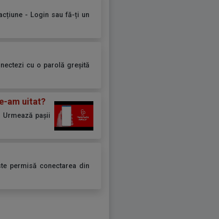
acțiune - Login sau fă-ți un
conectezi cu o parolă greșită
le-am uitat?
t? Urmează pașii
ste permisă conectarea din