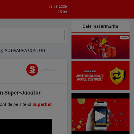
08.08.2026
15:09
Cele mai urmărite
ȘI ACTIVAREA CONTULUI
by Superbet
 un Super-Jucător
 cont de pe site-ul
Superbet