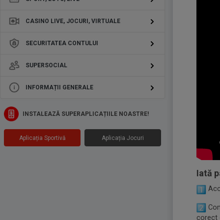
CASINO LIVE, JOCURI, VIRTUALE
SECURITATEA CONTULUI
SUPERSOCIAL
INFORMAȚII GENERALE
INSTALEAZĂ SUPERAPLICAȚIILE NOASTRE!
Aplicația Sportivă
Aplicația Jocuri
Iată p
Acc
Comp
corect 