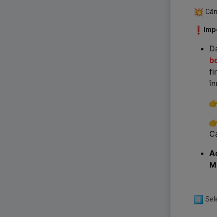
Câm
Imp
Da
b
fi
în
C
Ac
Ma
Sele