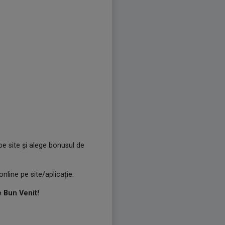
 pe site și alege bonusul de
nline pe site/aplicație.
e Bun Venit!