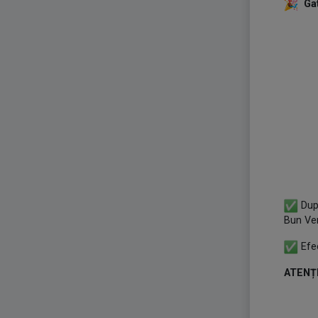
Gat
Dup
Bun Ven
Efe
ATENȚI