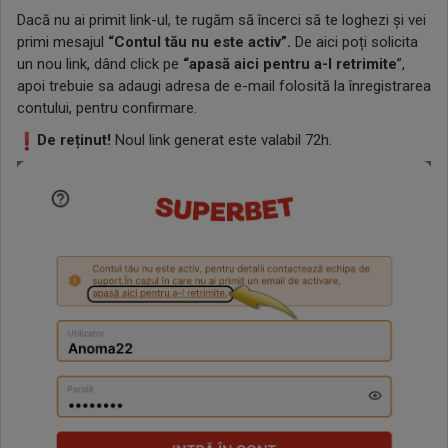
Dacă nu ai primit link-ul, te rugăm să încerci să te loghezi și vei
primi mesajul
“Contul tău nu este activ”.
De aici poți solicita
un nou link, dând click pe
“apasă aici pentru a-l retrimite
”,
apoi trebuie sa adaugi adresa de e-mail folosită la înregistrarea
contului, pentru confirmare.
De reținut!
Noul link generat este valabil 72h.