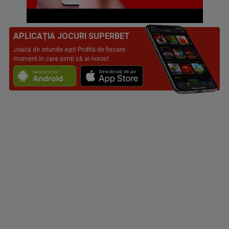
APLICAȚIA JOCURI SUPERBET
Joacă de oriunde ești! Profită de fiecare
moment în care simți că ai noroc!