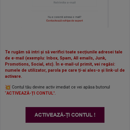
Te rugăm să intri și să verifici toate secțiunile adresei tale
de e-mail (exemplu: Inbox, Spam, All emails, Junk,
Promotions, Social, etc). În e-mail-ul primit, vei regăsi:
numele de utilizator, parola pe care ți-ai ales-o și link-ul de
activare.
Contul tău devine activ imediat ce vei apăsa butonul
"
ACTIVEAZĂ-ȚI CONTUL".