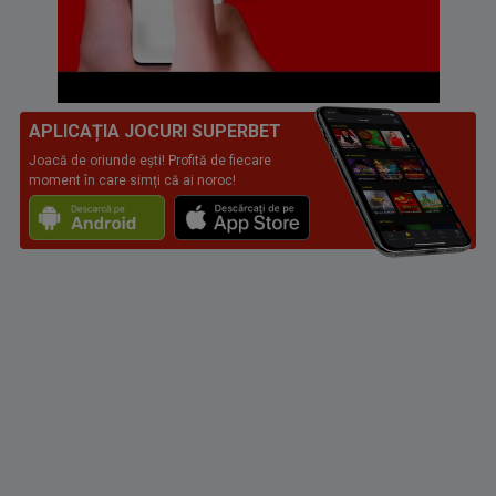
APLICAȚIA JOCURI SUPERBET
Joacă de oriunde ești! Profită de fiecare
moment în care simți că ai noroc!