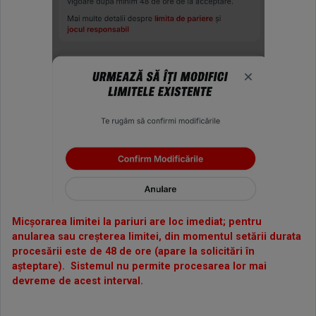
Micșorarea limitei la pariuri are loc imediat; pentru
anularea sau creșterea limitei, din momentul setării durata
procesării este de 48 de ore (apare la solicitări în
așteptare). Sistemul nu permite procesarea lor mai
devreme de acest interval.