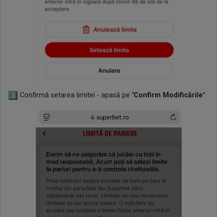
Confirmă setarea limitei - apasă pe
"Confirm Modificările"