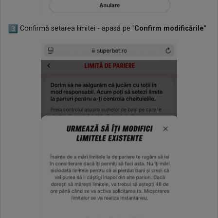
Confirmă setarea limitei - apasă pe
"Confirm modificările"