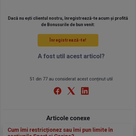
Dacă nu ești clientul nostru, înregistrează-te acum și profită
de Bonusurile de bun venit:
Înregistrează-te!
A fost util acest articol?
51 din 77 au considerat acest conținut util
Articole conexe
Cum îmi restricționez sau îmi pun limite în