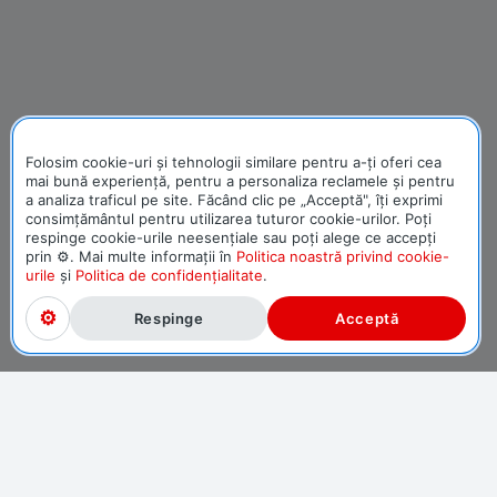
Folosim cookie-uri și tehnologii similare pentru a-ți oferi cea
mai bună experiență, pentru a personaliza reclamele și pentru
a analiza traficul pe site. Făcând clic pe „Acceptă", îți exprimi
consimțământul pentru utilizarea tuturor cookie-urilor. Poți
respinge cookie-urile neesențiale sau poți alege ce accepți
prin ⚙. Mai multe informații în
Politica noastră privind cookie-
urile
și
Politica de confidențialitate
.
Respinge
Acceptă
DESPRE SUPERBET