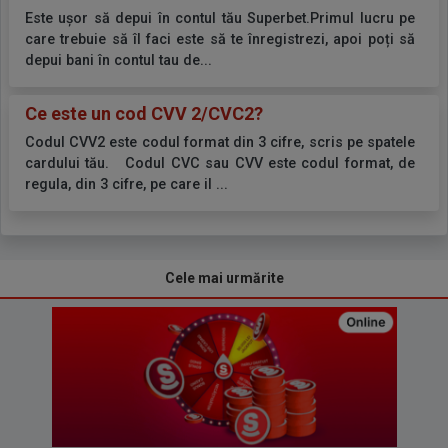
Este ușor să depui în contul tău Superbet.Primul lucru pe
care trebuie să îl faci este să te înregistrezi, apoi poți să
depui bani în contul tau de...
Ce este un cod CVV 2/CVC2?
Codul CVV2 este codul format din 3 cifre, scris pe spatele
cardului tău. Codul CVC sau CVV este codul format, de
regula, din 3 cifre, pe care il ...
Cele mai urmărite