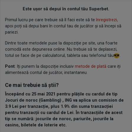
Este ușor să depui în contul tău Superbet.
Primul lucru pe care trebuie să îl faci este să te
înregistrezi,
apoi poți să depui bani în contul tau de jucător și să începi să
pariezi.
Dintre toate metodele puse la dispoziție pe site, una foarte
comodă este depunerea online. Nu trebuie să te deplasezi,
totul se face de pe calculatorul, tableta sau telefonul tău
.
Pont
: Iți punem la dispoziție inclusiv
metode de plată
care iți
alimentează contul de jucător, instantaneu.
Ce mai trebuie să știi?
Începând cu 25 mai 2021 pentru plățile cu cardul de tip
Jocuri de noroc (Gambling) , ING va aplica un comision de
3.9 Lei per tranzacție, plus 1.9% din suma tranzacției
pentru tranzacții cu cardul de Lei. În tranzacțiile de acest
tip se numără: jocurile de noroc, pariurile, jocurile la
casino, biletele de loterie etc.