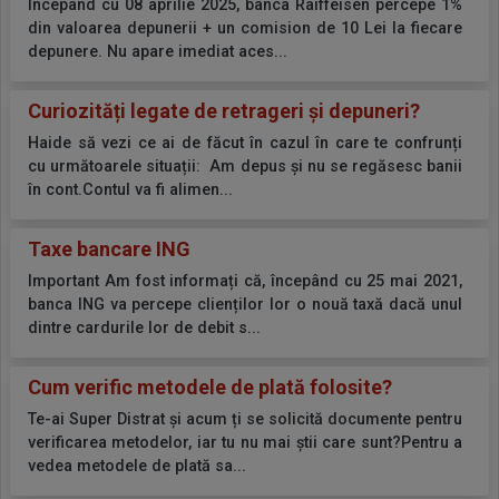
Începând cu 08 aprilie 2025, banca Raiffeisen percepe 1%
din valoarea depunerii + un comision de 10 Lei la fiecare
depunere. Nu apare imediat aces...
Curiozități legate de retrageri și depuneri?
Haide să vezi ce ai de făcut în cazul în care te confrunți
cu următoarele situații: Am depus și nu se regăsesc banii
în cont.Contul va fi alimen...
Taxe bancare ING
Important Am fost informați că, începând cu 25 mai 2021,
banca ING va percepe clienților lor o nouă taxă dacă unul
dintre cardurile lor de debit s...
Cum verific metodele de plată folosite?
Te-ai Super Distrat și acum ți se solicită documente pentru
verificarea metodelor, iar tu nu mai știi care sunt?Pentru a
vedea metodele de plată sa...