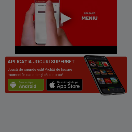
APLICAȚIA JOCURI SUPERBET
Joacă de oriunde ești! Profită de fiecare
moment în care simți că ai noroc!