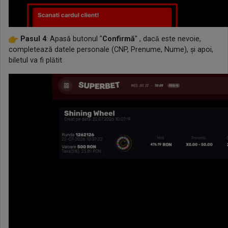
Pasul 4
: Apasă butonul "
Confirmă
" , dacǎ este nevoie,
completează datele personale (CNP, Prenume, Nume), și apoi,
biletul va fi plǎtit