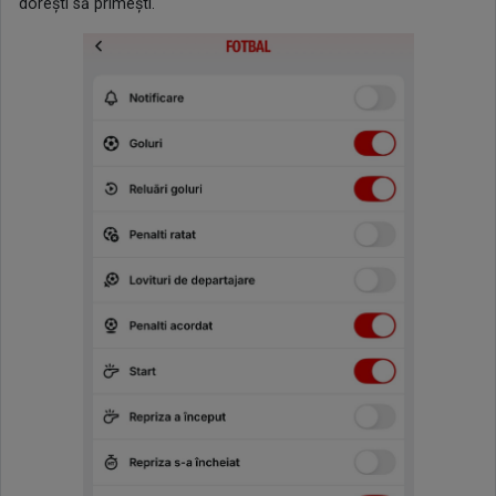
dorești să primești.