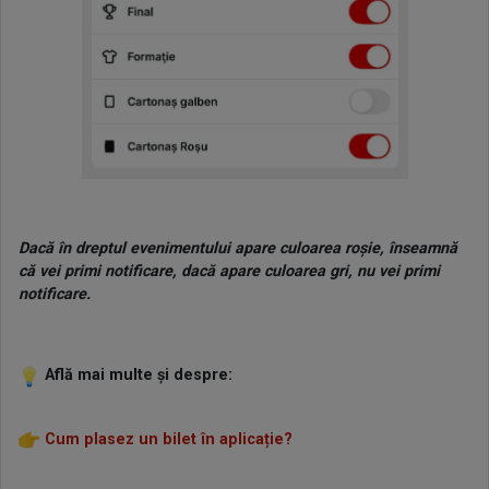
Dacă în dreptul evenimentului apare culoarea roșie, înseamnă
că vei primi notificare, dacă apare culoarea gri, nu vei primi
notificare.
Află mai multe și despre:
Cum plasez un bilet în aplicație?