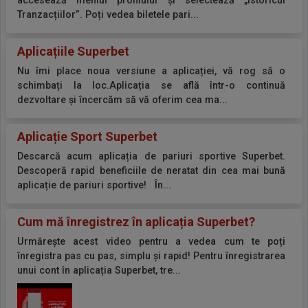
accesează meniul profilului și selectează „Istoricul
Tranzacțiilor”. Poți vedea biletele pari...
Aplicațiile Superbet
Nu îmi place noua versiune a aplicației, vă rog să o
schimbați la loc.Aplicația se află într-o continuă
dezvoltare și încercăm să vă oferim cea ma...
Aplicație Sport Superbet
Descarcă acum aplicația de pariuri sportive Superbet.
Descoperă rapid beneficiile de neratat din cea mai bună
aplicație de pariuri sportive! În...
Cum mă înregistrez în aplicația Superbet?
Urmărește acest video pentru a vedea cum te poți
înregistra pas cu pas, simplu și rapid! Pentru înregistrarea
unui cont în aplicația Superbet, tre...