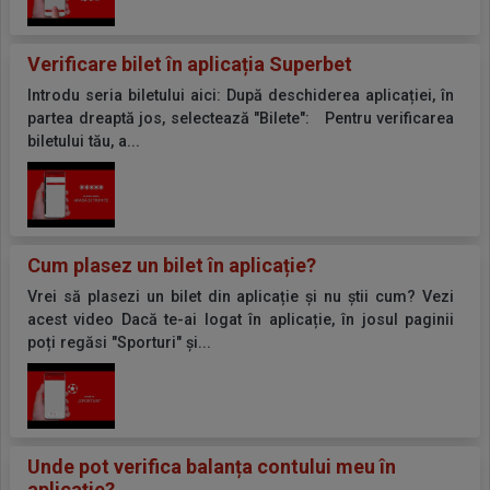
Verificare bilet în aplicația Superbet
Introdu seria biletului aici: După deschiderea aplicației, în
partea dreaptă jos, selectează "Bilete": Pentru verificarea
biletului tău, a...
Cum plasez un bilet în aplicație?
Vrei să plasezi un bilet din aplicație și nu știi cum? Vezi
acest video Dacă te-ai logat în aplicație, în josul paginii
poți regăsi "Sporturi" și...
Unde pot verifica balanța contului meu în
aplicație?