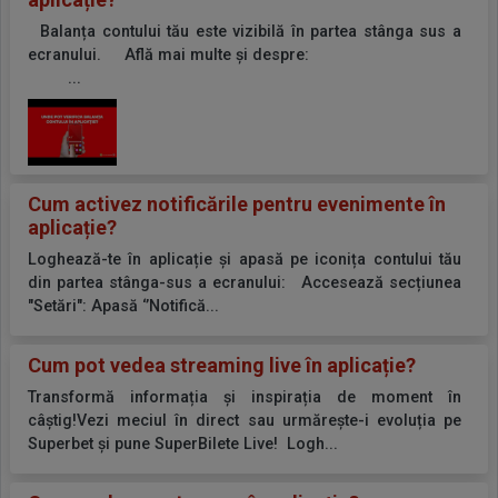
Balanța contului tău este vizibilă în partea stânga sus a
ecranului. Află mai multe și despre:
...
Cum activez notificările pentru evenimente în
aplicație?
Loghează-te în aplicație și apasă pe iconița contului tău
din partea stânga-sus a ecranului: Accesează secțiunea
"Setări": Apasă ‘’Notifică...
Cum pot vedea streaming live în aplicație?
Transformă informația și inspirația de moment în
câștig!Vezi meciul în direct sau urmărește-i evoluția pe
Superbet și pune SuperBilete Live! Logh...