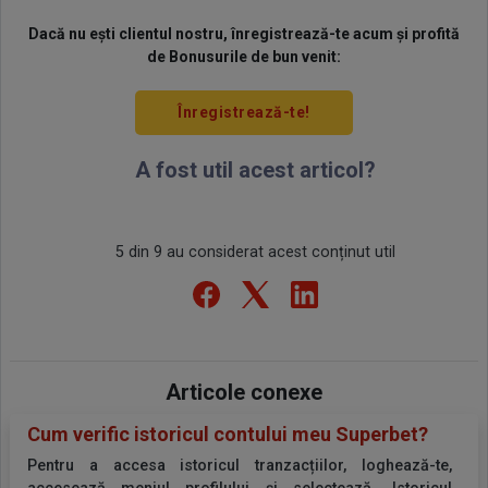
Dacă nu ești clientul nostru, înregistrează-te acum și profită
de Bonusurile de bun venit:
Înregistrează-te!
A fost util acest articol?
5 din 9 au considerat acest conținut util
Articole conexe
Cum verific istoricul contului meu Superbet?
Pentru a accesa istoricul tranzacțiilor, loghează-te,