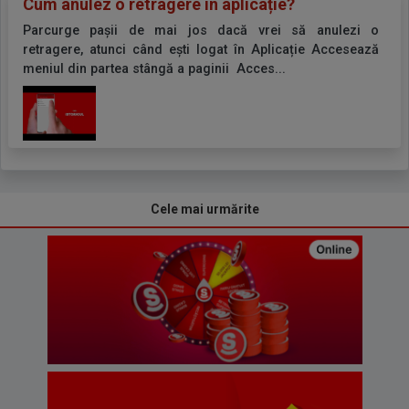
Cum anulez o retragere în aplicație?
Parcurge pașii de mai jos dacă vrei să anulezi o
retragere, atunci când ești logat în Aplicație Accesează
meniul din partea stângă a paginii Acces...
Cele mai urmărite